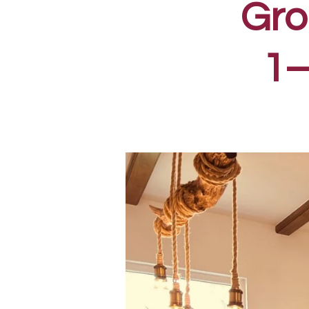
Gro
1–