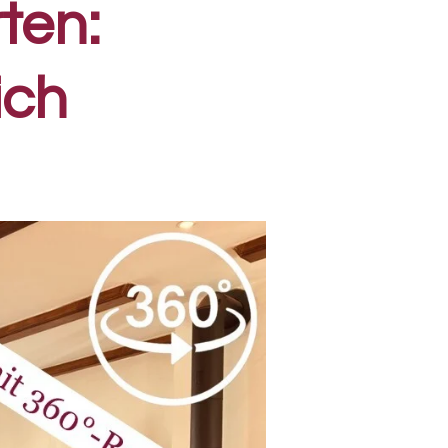
ten:
ich